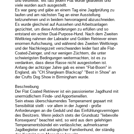
und verbreitet. Mit fast jedem Flat wurde gearbeitet und
viele wurden auch ausgestellt.
Es war gang und gäbe an einem Tag eine Jagdprüfung zu
laufen und am nächsten Tag an einer Ausstellung
teilzunehmen und in beidem hervorragend abzuschneiden.
Es wurde gleichviel auf Aussehen und Arbeitsanlagen
gezüchtet, um diese Anforderungen zu erfüllen und so
entstand ein echter Dual-Purpose-Hund. Nach dem Zweiten
Weltkrieg nahmen der Labrador und Golden Retriever einen
enormen Aufschwung, und während des Zweiten Weltkriegs
und der Nachkriegszeit verschwanden leider fast alle Flat-
Coated-Zwinger, und nur wenigen Züchtern, die unter
schwierigsten Bedingungen weitermachten, ist es zu
verdanken, dass diese Rasse nicht ausgestorben ist.
Anfang der achtziger Jahre gab es einen "Flat-Boom" in
England, als "CH.Shargleam Blackcap" "Best in Show" an
der Crufts Dog Show in Birmingham wurde.
Beschreibung
Der Flat Coated Retriever ist ein passionierter Jagdhund mit
unermüdlichem Finde- und Apportierwillen.
Sein etwas überschäumendes Temperament gepaart mit
Sensibilität stellt - vor allem in der Jugend - große
Anforderungen an die Geduld und das Einfühlungsvermögen
des Besitzers. Wenn jedoch stets der Grundsatz "liebevolle
Konsequenz" beachtet wird, so wird aus dem gelehrigen
Temperamentsbündel ein verlässlicher, aufmerksamer
Jagdbegleiter und anhänglicher Familienhund, der ständig