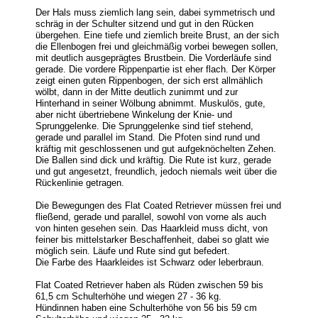
Der Hals muss ziemlich lang sein, dabei symmetrisch und
schräg in der Schulter sitzend und gut in den Rücken
übergehen. Eine tiefe und ziemlich breite Brust, an der sich
die Ellenbogen frei und gleichmäßig vorbei bewegen sollen,
mit deutlich ausgeprägtes Brustbein. Die Vorderläufe sind
gerade. Die vordere Rippenpartie ist eher flach. Der Körper
zeigt einen guten Rippenbogen, der sich erst allmählich
wölbt, dann in der Mitte deutlich zunimmt und zur
Hinterhand in seiner Wölbung abnimmt. Muskulös, gute,
aber nicht übertriebene Winkelung der Knie- und
Sprunggelenke. Die Sprunggelenke sind tief stehend,
gerade und parallel im Stand. Die Pfoten sind rund und
kräftig mit geschlossenen und gut aufgeknöchelten Zehen.
Die Ballen sind dick und kräftig. Die Rute ist kurz, gerade
und gut angesetzt, freundlich, jedoch niemals weit über die
Rückenlinie getragen.
Die Bewegungen des Flat Coated Retriever müssen frei und
fließend, gerade und parallel, sowohl von vorne als auch
von hinten gesehen sein. Das Haarkleid muss dicht, von
feiner bis mittelstarker Beschaffenheit, dabei so glatt wie
möglich sein. Läufe und Rute sind gut befedert.
Die Farbe des Haarkleides ist Schwarz oder leberbraun.
Flat Coated Retriever haben als Rüden zwischen 59 bis
61,5 cm Schulterhöhe und wiegen 27 - 36 kg.
Hündinnen haben eine Schulterhöhe von 56 bis 59 cm