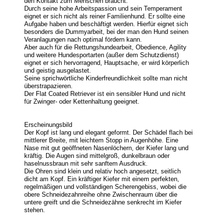
den Kontakt zum Menschen braucht.
Durch seine hohe Arbeitspassion und sein Temperament
eignet er sich nicht als reiner Familienhund. Er sollte eine
Aufgabe haben und beschäftigt werden. Hierfür eignet sich
besonders die Dummyarbeit, bei der man den Hund seinen
Veranlagungen nach optimal fördern kann.
Aber auch für die Rettungshundearbeit, Obedience, Agility
und weitere Hundesportarten (außer dem Schutzdienst)
eignet er sich hervorragend, Hauptsache, er wird körperlich
und geistig ausgelastet.
Seine sprichwörtliche Kinderfreundlichkeit sollte man nicht
überstrapazieren.
Der Flat Coated Retriever ist ein sensibler Hund und nicht
für Zwinger- oder Kettenhaltung geeignet.
Erscheinungsbild
Der Kopf ist lang und elegant geformt. Der Schädel flach bei
mittlerer Breite, mit leichtem Stopp in Augenhöhe. Eine
Nase mit gut geöffneten Nasenlöchern, der Kiefer lang und
kräftig. Die Augen sind mittelgroß, dunkelbraun oder
haselnussbraun mit sehr sanftem Ausdruck.
Die Ohren sind klein und relativ hoch angesetzt, seitlich
dicht am Kopf. Ein kräftiger Kiefer mit einem perfekten,
regelmäßigen und vollständigen Scherengebiss, wobei die
obere Schneidezahnreihe ohne Zwischenraum über die
untere greift und die Schneidezähne senkrecht im Kiefer
stehen.