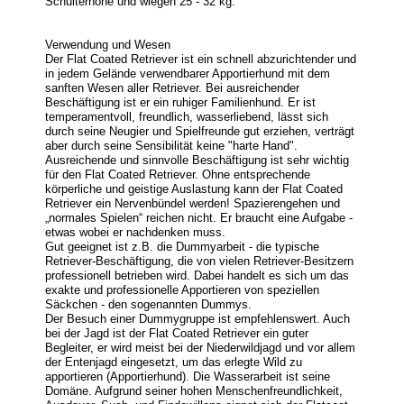
Schulterhöhe und wiegen 25 - 32 kg.
Verwendung und Wesen
Der Flat Coated Retriever ist ein schnell abzurichtender und
in jedem Gelände verwendbarer Apportierhund mit dem
sanften Wesen aller Retriever. Bei ausreichender
Beschäftigung ist er ein ruhiger Familienhund. Er ist
temperamentvoll, freundlich, wasserliebend, lässt sich
durch seine Neugier und Spielfreunde gut erziehen, verträgt
aber durch seine Sensibilität keine "harte Hand".
Ausreichende und sinnvolle Beschäftigung ist sehr wichtig
für den Flat Coated Retriever. Ohne entsprechende
körperliche und geistige Auslastung kann der Flat Coated
Retriever ein Nervenbündel werden! Spazierengehen und
„normales Spielen“ reichen nicht. Er braucht eine Aufgabe -
etwas wobei er nachdenken muss.
Gut geeignet ist z.B. die Dummyarbeit - die typische
Retriever-Beschäftigung, die von vielen Retriever-Besitzern
professionell betrieben wird. Dabei handelt es sich um das
exakte und professionelle Apportieren von speziellen
Säckchen - den sogenannten Dummys.
Der Besuch einer Dummygruppe ist empfehlenswert. Auch
bei der Jagd ist der Flat Coated Retriever ein guter
Begleiter, er wird meist bei der Niederwildjagd und vor allem
der Entenjagd eingesetzt, um das erlegte Wild zu
apportieren (Apportierhund). Die Wasserarbeit ist seine
Domäne. Aufgrund seiner hohen Menschenfreundlichkeit,